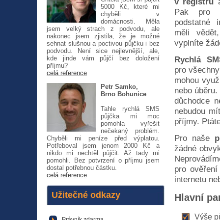
v registru
a
5000 Kč, které mi
Pak pro 
chyběli v
podstatné i
domácnosti. Měla
jsem velký strach z podvodu, ale
měli vědět
nakonec jsem zjistila, že je možné
vyplníte žád
sehnat slušnou a poctivou půjčku i bez
podvodu. Není sice nejlevnější, ale,
kde jinde vám půjčí bez doložení
Rychlá SM
příjmu?
pro všechny
celá reference
mohou využít
Petr Samko,
nebo úběru.
Brno Bohunice
důchodce ne
Tahle rychlá SMS
nebudou mít
půjčka mi moc
příjmy. Ptát
pomohla vyřešit
nečekaný problém.
Pro naše
p
Chyběli mi peníze před výplatou.
Potřeboval jsem jenom 2000 Kč a
žádné obvyk
nikdo mi nechtěl půjčit. Až tady mi
Neprovádíme
pomohli. Bez potvrzení o příjmu jsem
dostal potřebnou částku.
pro ověření
celá reference
internetu n
Užitečné odkazy
Hlavní pa
Výše pů
Právník zdarma