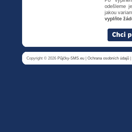
Po vyplněn
odešleme je
jakou varian
vyplňte žád
Copyright © 2026
Půjčky-SMS.eu
|
Ochrana osobních údajů