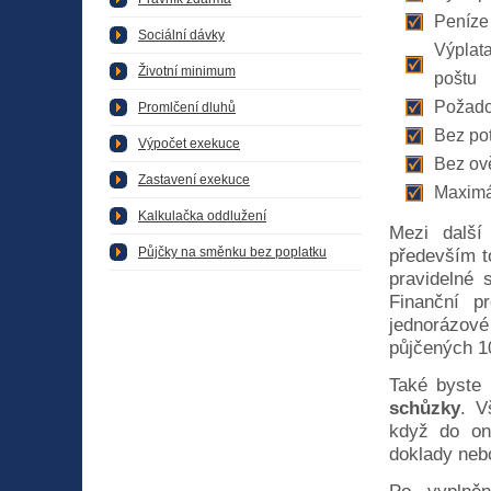
Peníze 
Sociální dávky
Výplata
Životní minimum
poštu
Požado
Promlčení dluhů
Bez pot
Výpočet exekuce
Bez ově
Zastavení exekuce
Maximál
Kalkulačka oddlužení
Mezi dalš
Půjčky na směnku bez poplatku
především t
pravidelné 
Finanční 
jednorázov
půjčených 1
Také byste 
schůzky
. V
když do onl
doklady nebo