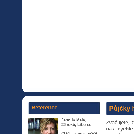
Reference
Půjčky b
Jarmila Malá,
Zvažujete, ž
33 roků, Liberec
naší
rychlé
Chtěla jsem si půjčit